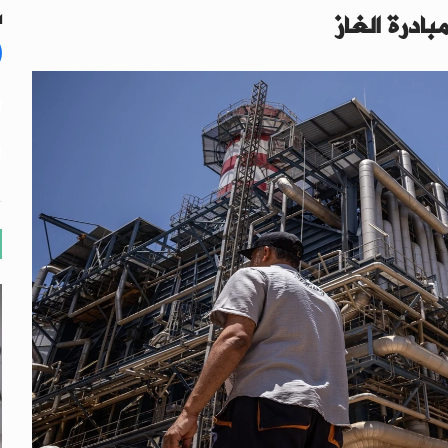
درة الغاز
ال