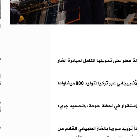
ا
ف
ر
ب
 قطر على تمويلها الكامل لمبادرة الغاز
ا
ت
وأضافت أنه اعتباراً من 2 آب، سيبدأ تدفّق الغاز الطبيعي الأذربيجاني عبر تركيا لتوليد 800 ميغاواط
و
استقرار في لحظة حرجة، وتجسيد جريء
إ
و
أ تزويد سوريا بالغاز الطبيعي القادم من
د