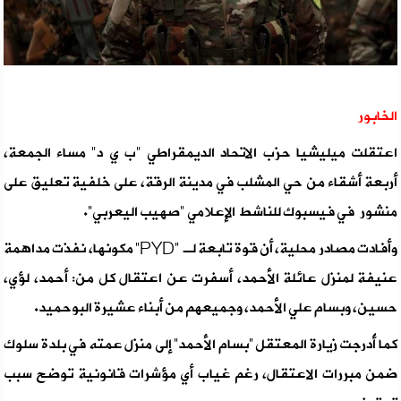
الخابور
اعتقلت ميليشيا حزب الاتحاد الديمقراطي "ب ي د" مساء الجمعة،
أربعة أشقاء من حي المشلب في مدينة الرقة، على خلفية تعليق على
منشور في فيسبوك للناشط الإعلامي "صهيب اليعربي”.
وأفادت مصادر محلية، أن قوة تابعة لـ “PYD” مكونها، نفذت مداهمة
عنيفة لمنزل عائلة الأحمد، أسفرت عن اعتقال كل من: أحمد، لؤي،
حسين، وبسام علي الأحمد، وجميعهم من أبناء عشيرة البوحميد.
كما أُدرجت زيارة المعتقل “بسام الأحمد” إلى منزل عمته في بلدة سلوك
ضمن مبررات الاعتقال، رغم غياب أي مؤشرات قانونية توضح سبب