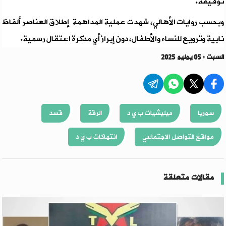
توقيفه.
وبحسب روايات الأهالي، شهدت عملية المداهمة إطلاق العناصر ألفاظ
نابية وترويع للنساء والأطفال، دون إبراز أي مذكرة اعتقال رسمية.
السبت : 05 يوليو 2025
سوريا
ميليشيات ب ي د
الرقة
قسد
مواقع التواصل الاجتماعي
انتهاكات ب ي د
مقالات متعلقة