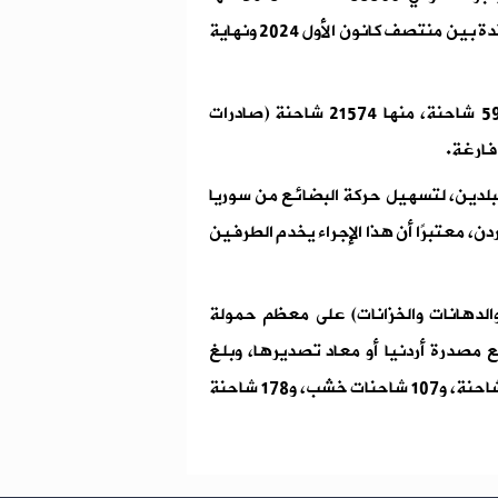
أردنية، و5768 سورية، و19644 أجنبية، خلال الفترة الممتدة بين منتصف كانون الأول 2024 ونهاية
وبلغ العدد الكلي للشاحنات المغادرة من الأردن إلى 59788 شاحنة، منها 21574 شاحنة (صادرات
لبلدين، لتسهيل حركة البضائع من سوريا
أردن، معتبرًا أن هذا الإجراء يخدم الطرفين
والدهانات والخزانات) على معظم حمولة
ع مصدرة أردنيا أو معاد تصديرها، وبلغ
المجموع الكلي خلال الفترة المشار إليها، أكثر من 10654 شاحنة، و107 شاحنات خشب، و178 شاحنة