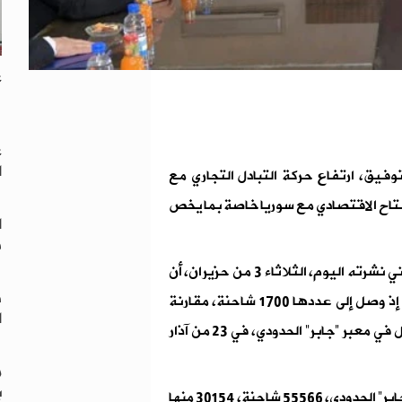
ع
ع
ا
وفيق، ارتفاع حركة التبادل التجاري مع
نفتاح الاقتصادي مع سوريا خاصة بما يخص
ا
ف
وبيّن الحاج التوفيق، خلال حديث لتفزيون “المملكة” الأردني نشرته اليوم، الثلاثاء 3 من حزيران، أن
د
الاثنين شهد قفزة في عدد الشاحنات المحملة بالأسمنت، إذ وصل إلى عددها 1700 شاحنة، مقارنة
ا
بمعدل يومي يقدر بـ600 إلى 700 شاحنة، منذ إدامة العمل في معبر “جابر” الحدودي، في 23 من آذار
م
ب
بلغ عدد الشاحنات الداخلة إلى الأردن عبر سوريا من معبر “جابر” الحدودي، 55566 شاحنة، 30154 منها