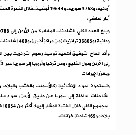
أيار الماضي.
وطنية) و36805 ترانزيت (من مراكز أخرى)، و1409 شاحنات فارغة.
وأكد الحاج التوفيق أهمية توحيد رسوم الترانزيت بين ا
إلى الأردن ودول الخليج، ومن تركيا وأوروبا إلى سوريا عبر ال
ويعزز الإيرادات.
وتستحوذ المواد الإنشائية (كالأسمنت والخشب والبلاط 
الشاحنات الداخلة إلى سوريا عن طريق الأردن، سواء سل
بلاط، و169 شاحنة خزانات.