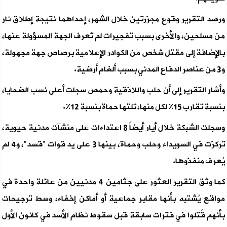
ورصد التقرير وقوع مجزرتين خلال الشهر، إحداهما نتيجة إطلاق نار
من مسلحين، والأخرى بسبب تفجيرات لم تُعرف الجهة المسؤولة عنها،
بالإضافة إلى مقتل شخص من الكوادر الإعلامية برصاص جهة مجهولة،
و3 من عناصر الدفاع المدني بسبب ألغام أرضية.
وأشار التقرير إلى أن حلب واللاذقية وحمص سجلت أعلى نسب الضحايا،
بنسبة تقارب 15% لكل منها، تلتها حماة بنسبة 12%.
وسجلت الشبكة خلال أيار أيضاً 8 اعتداءات على منشآت مدنية حيوية،
تركزت في السويداء وحلب وحماة، بينها 3 على يد قوات "قسد"، و4 لم
يُعرف منفذوها.
كما وثق التقرير العثور على جثامين 4 مدنيين من عائلة واحدة في
مواقع يُشتبه بأنها مقابر جماعية أو أماكن إخفاء، وسط ترجيحات
بأنهم قُتلوا في فترات سابقة قبل سقوط نظام الأسد في كانون الأول