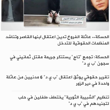
الحسكة.. عائلة الفروخ تدين اعتقال ابنها القاصر وتناشد
المنظمات الحقوقية للتدخل
الحسكة: تجمع "تاج" يستنكر جريمة مقتل ثمانيني في
سجون "ب ي د"
تقرير حقوقي يوثق اعتقال "ب ي د" 6 مدنيين من عائلة
واحدة في دير الزور
تنظيم “الشبيبة الثورية” يختطف طفلين في حلب
لتجنيدهم في “ب ي د”