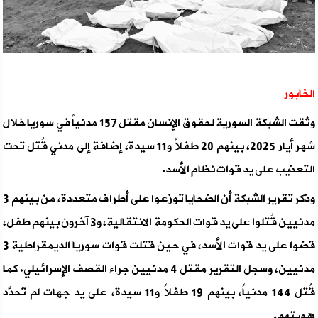
الخابور
وثقت الشبكة السورية لحقوق الإنسان مقتل 157 مدنياً في سوريا خلال
شهر أيار 2025، بينهم 20 طفلاً و11 سيدة، إضافة إلى مدني قُتل تحت
التعذيب على يد قوات نظام الأسد.
وذكر تقرير الشبكة أن الضحايا توزعوا على أطراف متعددة، من بينهم 3
مدنيين قُتلوا على يد قوات الحكومة الانتقالية، و3 آخرون بينهم طفل،
قضوا على يد قوات الأسد، في حين قتلت قوات سوريا الديمقراطية 3
مدنيين، وسجل التقرير مقتل 4 مدنيين جراء القصف الإسرائيلي. كما
قُتل 144 مدنياً، بينهم 19 طفلاً و11 سيدة، على يد جهات لم تُحدَّد
هويتهم.