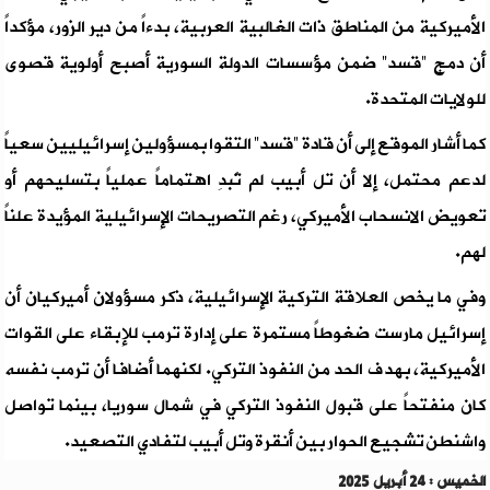
الأميركية من المناطق ذات الغالبية العربية، بدءاً من دير الزور، مؤكداً
أن دمج “قسد” ضمن مؤسسات الدولة السورية أصبح أولوية قصوى
للولايات المتحدة.
كما أشار الموقع إلى أن قادة “قسد” التقوا بمسؤولين إسرائيليين سعياً
لدعم محتمل، إلا أن تل أبيب لم تُبدِ اهتماماً عملياً بتسليحهم أو
تعويض الانسحاب الأميركي، رغم التصريحات الإسرائيلية المؤيدة علناً
لهم.
وفي ما يخص العلاقة التركية الإسرائيلية، ذكر مسؤولان أميركيان أن
إسرائيل مارست ضغوطاً مستمرة على إدارة ترمب للإبقاء على القوات
الأميركية، بهدف الحد من النفوذ التركي. لكنهما أضافا أن ترمب نفسه
كان منفتحاً على قبول النفوذ التركي في شمال سوريا، بينما تواصل
واشنطن تشجيع الحوار بين أنقرة وتل أبيب لتفادي التصعيد.
الخميس : 24 أبريل 2025