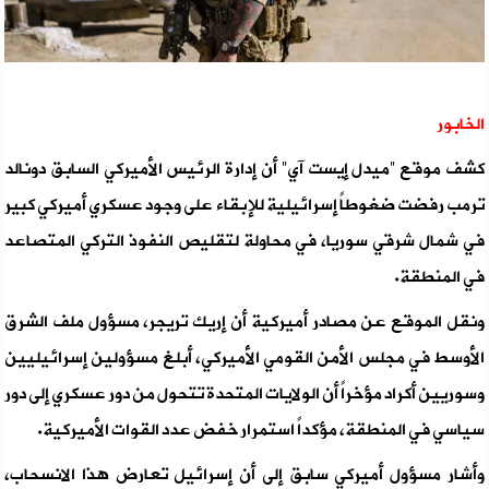
الخابور
كشف موقع “ميدل إيست آي” أن إدارة الرئيس الأميركي السابق دونالد
ترمب رفضت ضغوطاً إسرائيلية للإبقاء على وجود عسكري أميركي كبير
في شمال شرقي سوريا، في محاولة لتقليص النفوذ التركي المتصاعد
في المنطقة.
ونقل الموقع عن مصادر أميركية أن إريك تريجر، مسؤول ملف الشرق
الأوسط في مجلس الأمن القومي الأميركي، أبلغ مسؤولين إسرائيليين
وسوريين أكراد مؤخراً أن الولايات المتحدة تتحول من دور عسكري إلى دور
سياسي في المنطقة، مؤكداً استمرار خفض عدد القوات الأميركية.
وأشار مسؤول أميركي سابق إلى أن إسرائيل تعارض هذا الانسحاب،