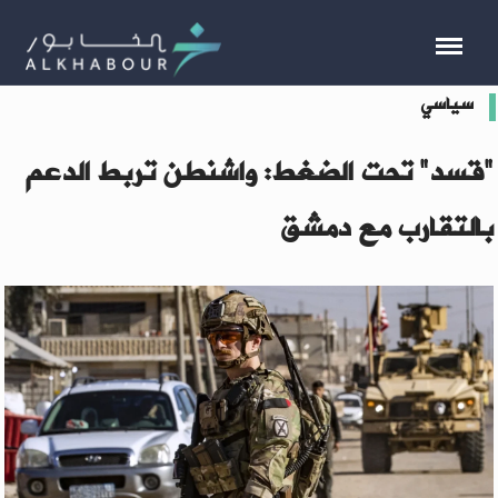
سياسي
"قسد" تحت الضغط: واشنطن تربط الدعم
بالتقارب مع دمشق