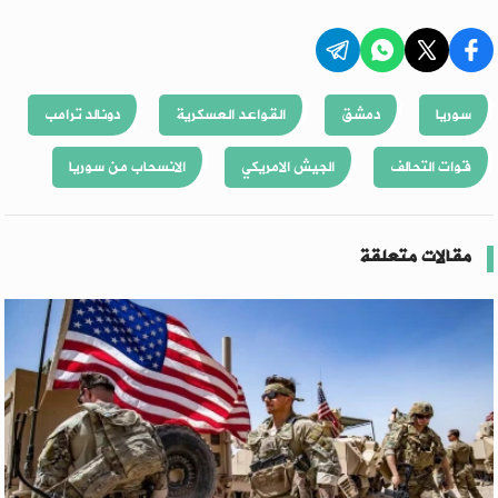
سوريا
دمشق
القواعد العسكرية
دونالد ترامب
قوات التحالف
الجيش الامريكي
الانسحاب من سوريا
مقالات متعلقة