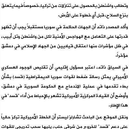
وتطالب واشنطن بالحصول على تنازلات من تركيا، خصوصاً فيما يتعلق
بنزع السلاح، قبل أي خطوة على الأرض.
وأكد المصدر ذاته أن الجهات الحاكمة في سوريا مستقبلاً يجب أن تُظهر
قدرتها على التعامل مع الهواجس الأمنية لكل من واشنطن وتل أبيب،
في ظل مؤشرات منها اعتقال قياديين من الجهاد الإسلامي في دمشق
مؤخراً.
في السياق ذاته، اعتبر مسؤول إقليمي أن تقليص الوجود العسكري
الأميركي يمثل رسالة ضغط لقوات سوريا الديمقراطية (قسد) بشأن
بطء تقدمها في عملية الاندماج مع الحكومة السورية في دمشق.
وأوضح أن القيادة المركزية الأميركية تشعر بالإحباط من أداء “قسد” في
هذا الإطار.
ونقل الموقع عن الباحث تشارلز ليستر أن الخطة الأميركية تركز حالياً
على دعم “قسد” للخروج من شرقي حلب، يليها سحب تدريجي للقوات