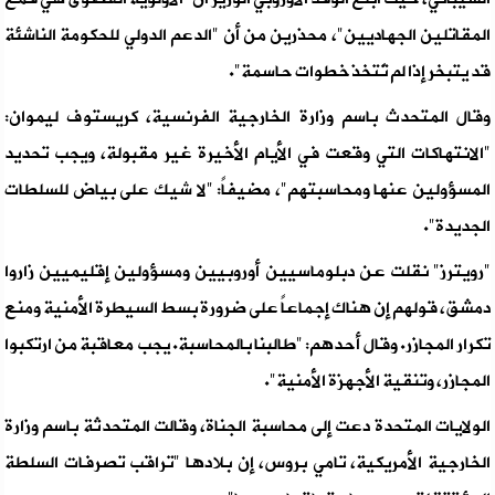
المقاتلين الجهاديين"، محذرين من أن "الدعم الدولي للحكومة الناشئة
قد يتبخر إذا لم تُتخذ خطوات حاسمة".
وقال المتحدث باسم وزارة الخارجية الفرنسية، كريستوف ليموان:
"الانتهاكات التي وقعت في الأيام الأخيرة غير مقبولة، ويجب تحديد
المسؤولين عنها ومحاسبتهم"، مضيفاً: "لا شيك على بياض للسلطات
الجديدة".
"رويترز" نقلت عن دبلوماسيين أوروبيين ومسؤولين إقليميين زاروا
دمشق، قولهم إن هناك إجماعاً على ضرورة بسط السيطرة الأمنية ومنع
تكرار المجازر. وقال أحدهم: "طالبنا بالمحاسبة. يجب معاقبة من ارتكبوا
المجازر، وتنقية الأجهزة الأمنية".
الولايات المتحدة دعت إلى محاسبة الجناة، وقالت المتحدثة باسم وزارة
الخارجية الأمريكية، تامي بروس، إن بلادها "تراقب تصرفات السلطة