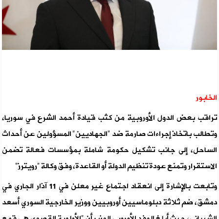
الخابور
تراقب بعض الدول الأوروبية من كثب قيادة أحمد الشرع في سوريا،
وتطالب باتخاذ إجراءات صارمة ضد "الجهاديين" المسؤولين عن أحداث
الساحل، إلى جانب تشكيل حكومة شاملة بمؤسسات فعالة تضمن
الاستقرار وتمنع عودة تنظيم الدولة أو القاعدة، وفق وكالة “رويترز”
وتابعت بالإشارة إلى انعقاد اجتماع غير معلن في 11 آذار الجاري في
دمشق، ضم ثلاثة دبلوماسيين أوروبيين ووزير الخارجية السوري أسعد
الشيباني، حيث أبلغ الوفد الأوروبي الوزير أن "الأولوية القصوى هي قمع