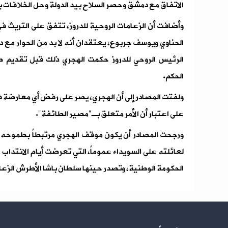
الاتفاق مع دمشق وحصر السلاح بيد الدولة وحل الخلافات با
وأضافت أن الزعامات الروحية للدروز، تتفق على التريث 
الحناوي ويوسف جربوع، يعتقدان أنه لا بد من الحوار م
الرئيس الروحي للدروز حكمت الهجري ذلك قبل تقديم ض
الحكم.
ولفتت المصادر إلى أن الهجري، يصر على رفض أي معارضة 
على اعتبار أن الأمر متعلق بـ"مصير الطائفة".
ورجحت المصادر أن يكون موقف الهجري مرتبطاً بطموحه إ
لعائلته على السويداء عموماً، التي تعرضت أيام الانتدا
الحكومة الوطنية، وتصدر حينها سلطان باشا الأطرش الزعا