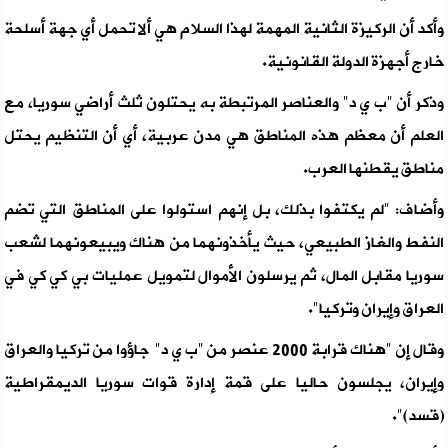
وأكد أن الركيزة الثانية المهمة لهذا السلام هي ألا تحمل أي جهة أسلحة
خارج أجهزة الدولة القانونية.
وذكر أن "ب ي د" والعناصر المرتبطة به يحتلون ثلث أراضي سوريا، مع
العلم أن معظم هذه المناطق هي مدن عربية، أي أن التنظيم يحتل
مناطق يقطنها العرب.
وأضاف: "لم يكتفوا بذلك، بل إنهم استولوا على المناطق التي تضم
النفط والغاز الطبيعي، حيث يأخذونهما من هناك ويبيعونهما لشعب
سوريا مقابل المال، ثم يرسلون الأموال لتمويل عمليات بي كي كي في
العراق وإيران وتركيا".
وقال إن "هناك قرابة 2000 عنصر من "ب ي د" جاؤوا من تركيا والعراق
وإيران، يجلسون حاليا على قمة إدارة قوات سوريا الديمقراطية
(قسد)".