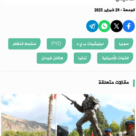
الجمعة : 28 فبراير 2025
سوريا
ميليشيات ب ي د
PYD
سقوط النظام
القوات الأمريكية
تركيا
هاكان فيدان
مقالات متعلقة