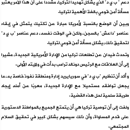
دعم " ب ي د" الذي يشكل تهديدا لتركيا، مشددا على أن هذا الأمر يعتبر
مسألة أمن قومي بالغة الأهمية لتركيا.
وبين أن الوضع بالنسبة لأمريكا عبارة عن تكتيك يتمثل في إبقاء
عناصر "داعش" بالسجن، ولكن في الوقت نفسه، دعم عناصر "ب ي د"
لتحقيق ذلك، يشكل مسألة أمن قومي لتركيا.
وتحدث فيدان عن تطلعات تركيا من الإدارة الأمريكية الجديدة، مشيرا
إلى أن العلاقات مع الرئيس دونالد ترامب بدأت في ولايته الأولى.
و أكد أن تنظيم "ب ي د" في سوريا يريد إدارة ومنطقة نفوذ خاصة به، ما
يجعل توافقه مستحيلا مع الإدارة الجديدة، معربًا عن أمله إيجاد
طريقة سلمية لحل هذه القضية.
ولفت إلى أن توصية تركيا هي أن يتمتع الجميع بالمواطنة الدستورية
على قدم المساواة، وأن ذلك سيسهم بشكل كبير في تحقيق السلام
المجتمعي.