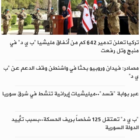
تركيا تعلن تدمير 642 كم من أنفاق مليشيا "ب ي د" في
منبج وتل رفعت
مصادر: فيدان وروبيو بحثا في واشنطن وقف الدعم عن “ب
ي د”
عبر بوابة "قسد"..ميليشيات إيرانية تنشط في شرق سوريا
"ب ي د" تعتقل 125 شخصاً بريف الحسكة..بسبب تأييد
الدولة السورية