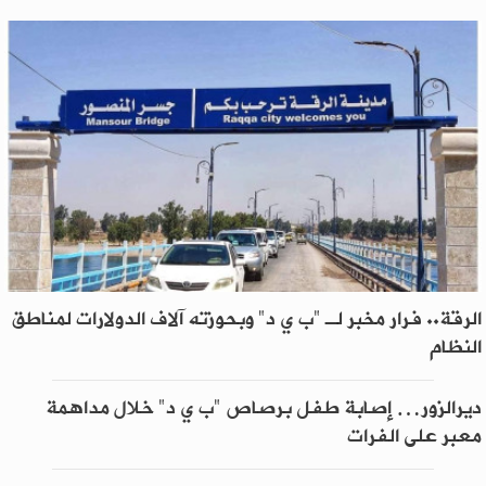
الرقة.. فرار مخبر لـ "ب ي د" وبحوزته آلاف الدولارات لمناطق
النظام
ديرالزور… إصابة طفل برصاص "ب ي د" خلال مداهمة
معبر على الفرات