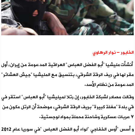
الخابور - نوار الرهاوي
أنشأت مليشيا "أبو الفضل العباس" العراقية المدعومة من إيران، أول
مقر لها في ريف الرقة الشرقي، بتنسيق مع المليشيا "جيش العشائر"
المدعومة من نظام الأسد.
وقالت مصادر لشبكة الخابور، إن رتلا لميليشيا "أبو العباس" استقر في
قي بلدة "مغلة كبيرة" بريف الرقة الشرقي، موضحة أن الرتل مكون من
٧ عربات عسكرية وشاحنة محملة بمواد لوجستية.
و أسس "أوس الخفاجي "لواء أبو الفضل العباس "في سوريا عام 2012