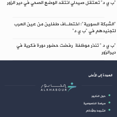
"ب ي د" تعتقل صيدلي انتقد الوضع الصحي في دير الزور
"الشبكة السورية": اختطـاف طفلين من عين العرب
لتجنيدهم في "ب ي د"
"ب ي د " تنذر موظفة رفضت حضور دورة فكرية في
ديرالزور
العودة إلى الأعلى
حول الخابور
سياسة الخصوصية
الشروط والأحكام