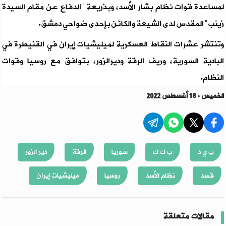
لمساعدة قوات نظام بشار الأسد، وبذريعة "الدفاع عن مقام السيدة
زينب" المقدس لدى الشيعة والكائن بإحدى ضواحي دمشق.
وتنتشر عشرات النقاط العسكرية لميليشيات إيران في القنيطرة في
البادية السورية، وريف الرقة وديرالزور، بتوافق مع روسيا وقوات
النظام.
الخميس : 18 أغسطس 2022
ب ي د
ب ك ك
سوريا
الرقة
دير الزور
قسد
نظام الأسد
روسيا
ميليشيات إيران
مقالات متعلقة