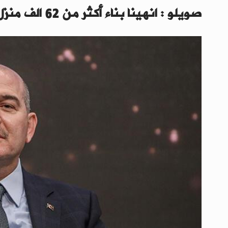
صويلو : انهينا بناء أكثر من 62 الف منزل في ريف إدلب شمال سوريا