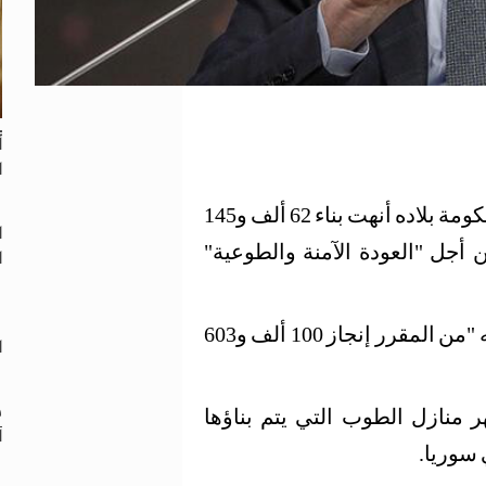
أ
ا
قال وزير الداخلية التركي سليمان صويلو، إن حكومة بلاده أنهت بناء 62 ألف و145
ا
ا
ل "العودة الآمنة والطوعية"
"
وأضاف صويلو، في تغريدة على موقع تويتر، أنه "من المقرر إنجاز 100 ألف و603
ا
ق
 منازل الطوب التي يتم بناؤها
آ
 سوريا.