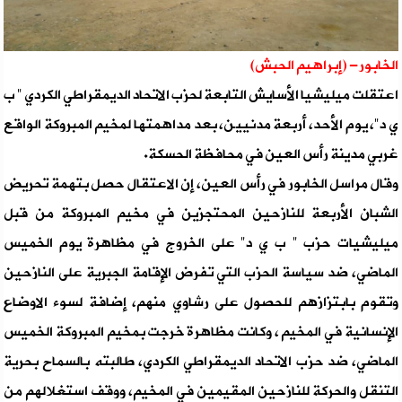
الخابور- (إبراهيم الحبش)
اعتقلت ميليشيا الأسايش التابعة لحزب الاتحاد الديمقراطي الكردي " ب
ي د"، يوم الأحد، أربعة مدنيين، بعد مداهمتها لمخيم المبروكة الواقع
غربي مدينة رأس العين في محافظة الحسكة.
وقال مراسل الخابور في رأس العين، إن الاعتقال حصل بتهمة تحريض
الشبان الأربعة للنازحين المحتجزين في مخيم المبروكة من قبل
ميليشيات حزب " ب ي د" على الخروج في مظاهرة يوم الخميس
الماضي، ضد سياسة الحزب التي تفرض الإقامة الجبرية على النازحين
وتقوم بابتزازهم للحصول على رشاوي منهم، إضافة لسوء الاوضاع
الإنسانية في المخيم ، وكانت مظاهرة خرجت بمخيم المبروكة الخميس
الماضي، ضد حزب الاتحاد الديمقراطي الكردي، طالبته بالسماح بحرية
التنقل والحركة للنازحين المقيمين في المخيم، ووقف استغلالهم من