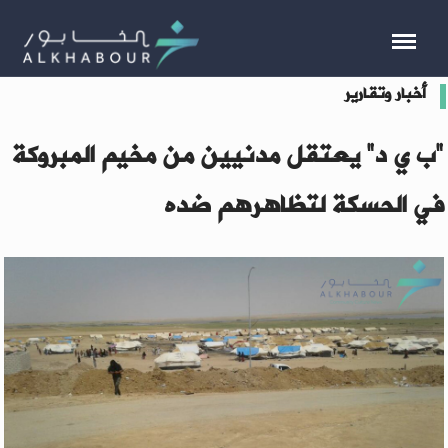
أخبار وتقارير
"ب ي د" يعتقل مدنيين من مخيم المبروكة
في الحسكة لتظاهرهم ضده