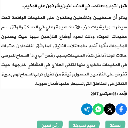
قبل التجار والعناصر في الحزب الذين يشرفون على المخيم .
يذكر أن صحفيين وناشطين يطلقون على المخيمات الواقعة تحت
سيطرت ميليشيات حزب الاتحاد الديمقراطي في الحسكة والرقة، اسم
مخيمات الموت، وذلك لسوء أوضاع النازحين فيها حيث يصفون
المخيمات بأنها أشبه بالمعتلات النازية، كما وثق الناشطون عشرات
حالات الوفاة داخل هذه المخيمات بسبب رفض " ب ي د" السماح للمرضى
في المخيمات بالخروج منها لتلقي العلاج في المشافي خارجها، حيث
تفرض على النازحين الحصول وثيقة من كفيل كردي للسماح لهم بحرية
التنقل في المناطق التي تسيطر عليها شمال سوريا.
الأحد : 03 سبتمبر 2017
الحسكة
مخيم المبروكة
رأس العين