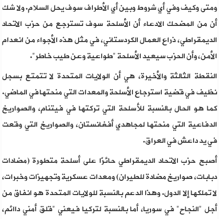
ومتى وكيف وفي أي شروط وبين أي الأطراف سوف يحل السلام. ولا شك
أن من المضحك الادعاء أن الأسلحة سوف تسترجع من حزب الاتحاد
الديمقراطي، ذراع العمال الكردستاني، في مثل هذه الأجواء من انعدام
الأمن، وأن الحزب سيعيد الأسلحة "طواعية وعن طيب خاطر".
النقطة الثالثة والأخيرة، هي أن الولايات المتحدة لا تتمتع بسجل
نظيف في قضية استرجاع الأسلحة والمعدات التي منحتها في الماضي.
كما هو الحال بالنسبة للأسلحة التي تركتها في فيتنام، والصواريخ
الدفاعية التي منحتها لمجاهدي أفغانستان، والصواريخ التي وقعت
في يد داعش في العراق.
أصبح حزب الاتحاد الديمقراطي حائزًا على أسلحة متطورة (مضادات
دبابات، صواريخ مضادة للطيران) ومعدات عسكرية وتجهيزات وخبرات،
لا تملكها إلا الدول. وهذا الدعم بالنسبة للولايات المتحدة هو انفاق من
أجل "النجاح" في سوريا، أما بالنسبة لتركيا فيعني "قلق أمني داائم،