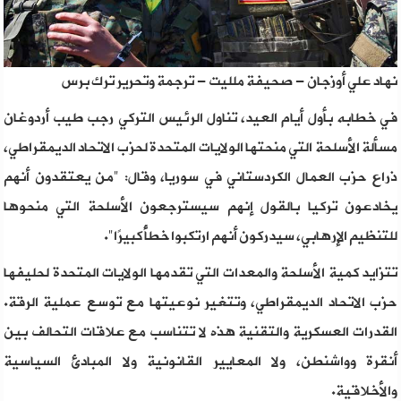
نهاد علي أوزجان - صحيفة ملليت - ترجمة وتحرير ترك برس
في خطابه بأول أيام العيد، تناول الرئيس التركي رجب طيب أردوغان
مسألة الأسلحة التي منحتها الولايات المتحدة لحزب الاتحاد الديمقراطي،
ذراع حزب العمال الكردستاني في سوريا، وقال: "من يعتقدون أنهم
يخادعون تركيا بالقول إنهم سيسترجعون الأسلحة التي منحوها
للتنظيم الإرهابي، سيدركون أنهم ارتكبوا خطأً كبيرًا".
تتزايد كمية الأسلحة والمعدات التي تقدمها الولايات المتحدة لحليفها
حزب الاتحاد الديمقراطي، وتتغير نوعيتها مع توسع عملية الرقة.
القدرات العسكرية والتقنية هذه لا تتناسب مع علاقات التحالف بين
أنقرة وواشنطن، ولا المعايير القانونية ولا المبادئ السياسية
والأخلاقية.