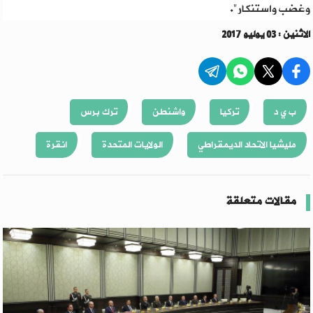
وغضب واستنكار".
الاثنين : 03 يوليو 2017
ب ي د
تركيا
واشنطن
ترك برس
مليشيا الاتحاد الديمقراطي
الولايات المتحدة
انقرة
مقالات متعلقة