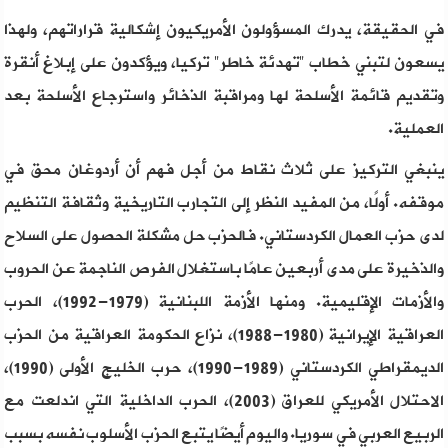
في الحقيقة، يدرك المسؤولون الأمريكيون إشكالية قراراتهم، ولهذا
يسعون لتبني خطاب "تهدئة خاطر" تركيا، ويؤكدون على إبلاغ أنقرة
وتقديم قائمة الأسلحة لها ومراقبة الذخائر واسترجاع الأسلحة بعد
العملية.
ينبغي التركيز على ثلاث نقاط من أجل فهم أن أردوغان محق في
موقفه. أولًا، من المفيد النظر إلى التجارب التاريخية وثقافة التنظيم
لدى حزب العمال الكردستاني. فالحزب حل مشكلة الحصول على السلاح
والذخيرة على مدى أربعين عامًا باستغلال الفرص الناجمة عن الحروب
والأزمات الإقليمية. ومنها الأزمة اللبنانية (1979-1992)، الحرب
العراقية الإيرانية (1980-1988)، نزاع الحكومة العراقية من الحزب
الديمقراطي الكردستاني (1989-1990)، حرب الخليج الأولى (1990)،
الاحتلال الأمريكي للعراق (2003)، الحرب الداخلية التي اندلعت مع
الربيع العربي في سوريا. واليوم أيضًا يتبع الحزب الأسلوب نفسه بسبب