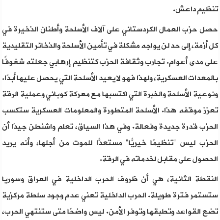
تنظيم داعش.
حصل حزب العمال الكردستاني على آلاف الأسلحة وأطنان الذخيرة في
كل أزمة، إلى حد لن يواجه مشكلة في تأمين الأسلحة والذخائر التقليدية
على مدى أعوام. تجارب وثقافة الحزب كتنظيم إرهابي جعلته شغوفًا
بالمعدات العسكرية، ولهذا فهو لا يعيد الأسلحة التي يحصل عليها أبدًا.
ونوعية الأسلحة والخبرة التي اكتسبها مع معركة كوباني وعملية الرقة
تعزز موقفه هذا. الأسلحة المتطورة والمعلومات العسكرية ستكسب
الحزب قدرة جديدة وفعالة. وفي هذا السياق، تعلم واشنطن جيدًا أن
الحزب ليس "تنظيمًا خيريًّا" مستعدًّا للموت من أجلها، وأنه يريد
الحصول على مقابل لخدماته في الرقة.
النقطة الثانية، هي أن ظروف الحرب الداخلية في العراق وسوريا
ستستمر فترة طويلة. الحرب الداخلية تعني عدم وجود سلطة مركزية
تضع القواعد وتطبقها وتوفر الأمن. ليس واضحًا متى ستنتهي الحرب،