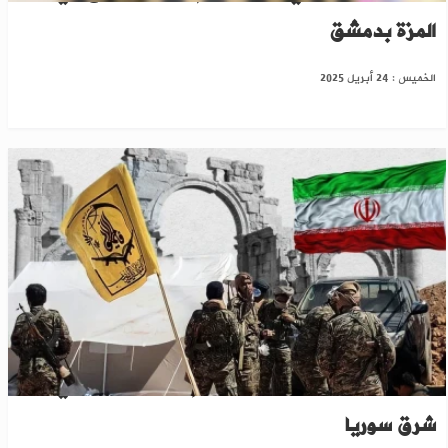
المزة بدمشق
الخميس : 24 أبريل 2025
عبر بوابة "قسد"..ميليشيات إيرانية تنشط في
شرق سوريا