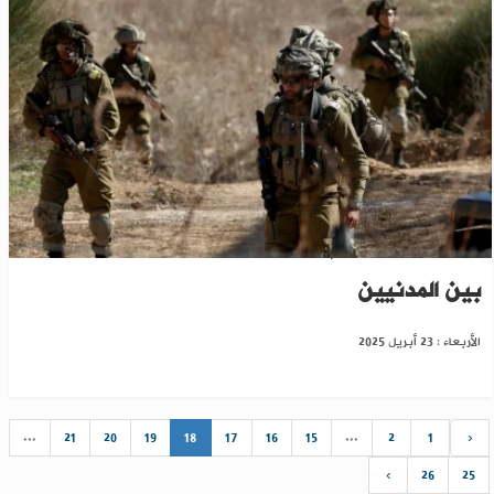
الاحتـلال يقتحم قرية بريف القنيطرة ويثير الذعر
بين المدنيين
الأربعاء : 23 أبريل 2025
...
21
20
19
18
17
16
15
...
2
1
‹
›
26
25