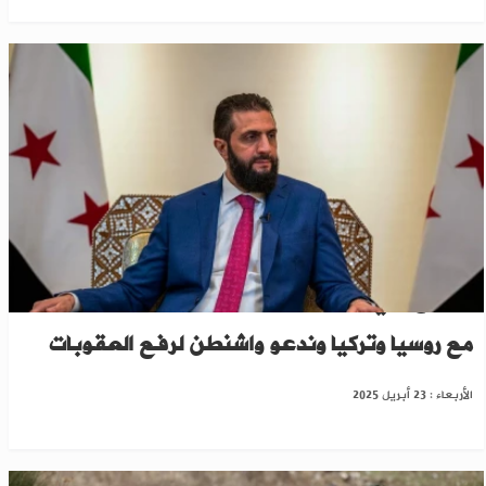
"الشرع" في تصريحات لـ"نيويورك تايمز": نتفاوض
مع روسيا وتركيا وندعو واشنطن لرفع العقوبات
الأربعاء : 23 أبريل 2025