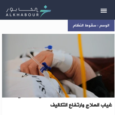
الوسم : سقوط النظام
تقرير: السرطان يفتك بالمرضى في القامشلي وسط
غياب العلاج وارتفاع التكاليف