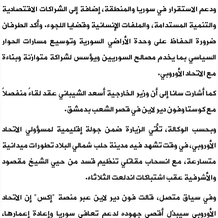
ودعم الاستقرار في سوريا والمنطقة، إضافة إلى الشراكات الاقتصادية
والتنمية المستدامة، والملفات الإنسانية وقضايا اللجوء. وأكد الطرفان
ضرورة الحفاظ على وحدة الأراضي السورية وتوسيع مسارات الحوار
السياسي بما يخدم مصالح السوريين ويؤسس لشراكة متوازنة وبنّاءة
مع الاتحاد الأوروبي.
كما أشارت سانا إلى أن وزير الخارجية أسعد الشيباني عقد لقاءً منفصلاً
مع كوستا وفون دير لاين في قصر الشعب بدمشق.
وبحسب الوكالة، تأتي الزيارة ضمن جولة إقليمية لمسؤولي الاتحاد
الأوروبي، في وقت تشهد فيه مدينة حلب شمالي البلاد تطورات ميدانية
متسارعة، مع انسحاب مقاتلي تنظيم قسد من حيي الشيخ مقصود
والأشرفية عقب اشتباكات اندلعت الثلاثاء.
وفي سياق متصل، قالت فون دير لاين عبر منصة "إكس" إن الاتحاد
الأوروبي سيبذل أقصى جهوده لدعم تعافي سوريا وإعادة إعمارها،