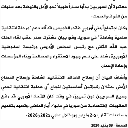
معتبرة أن السوريين بدأوا مساراً طويلاً نحو الأمل والنهضة بعد سنوات
من الخوف والصمت.
وكان اجتماع أردني أوروبي عُقد، الخميس، قد أكد دعم "مرحلة انتقالية
سلمية وشاملة" في سوريا، وفق بيان مشترك صدر عقب لقاء الملك
عبد الله الثاني مع رئيس المجلس الأوروبي ورئيسة المفوضية
الأوروبية، شدد على دعم جهود الاستقرار والمصالحة وبناء المؤسسات
وإعادة الإعمار.
وأضاف البيان أن إصلاح العدالة الانتقالية الشاملة وإصلاح القطاع
الأمني يمثلان ركيزتين أساسيتين لنجاح أي عملية انتقالية تحمي
جميع السوريين دون تمييز، في وقت كان الاتحاد الأوروبي قد رفع
العقوبات الاقتصادية عن سوريا في مايو/أيار الماضي، وتعهد بتقديم
مساعدات تقارب 2.5 مليار يورو خلال عامي 2025 و2026.
الجمعة : 09 يناير 2026