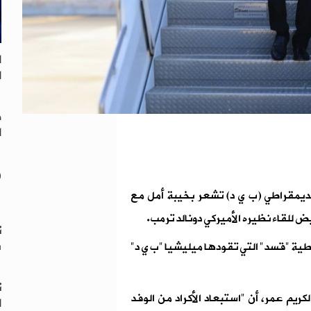
ا
ا
ص
ا
ز
الديمقراطي (ب ي د) تشعر بخيبة أمل مع
يض للقاء نظيره الأميركي دونالد ترمب.
ت
س
ية "قسد" التي تقودها ميليشيا "ب ي د"
ت
كريم عمر، أن "استبعاد الأكراد من الوفد
ا