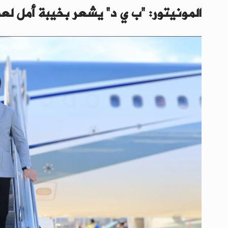
المونيتور: "ب ي د" يشعر بخيبة أمل لع