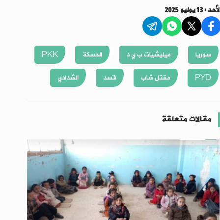
أحد : 13 يوليو 2025
سوريا
ميليشيات ب ي د
الحسكة
PKK
PYD
مقتل شاب
قسد
الشدادي
مقالات متعلقة