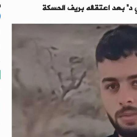
د” بعد اعتقاله بريف الحسكة
ال