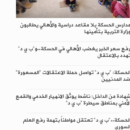
دارس الحسكة بلا مقاعد دراسية والأهالي يطالبون
زارة التربية بتأمينها
فع سعر الخبر يغضب الأهالي في الحسكة..و"ب ي د"
هدد بالاعتقال
لحسكة: "ب ي د" تواصل حملة الاعتقالات "المسعورة"
د المدنيين
هادة من الداخل: ناشط يوثّق الانهيار الخدمي والقمع
لأمني بمناطق سيطرة “ب ي د”
لحسكة.."ب ي د" تعتقل مواطناً بتهمة رفع العلم
لسوري