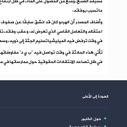
ما تسبب بوفاته.
وأضاف المصدر أن الهردو كان قد انشق سابقًا عن صفوف “
اعتقاله والتعامل القاسي الذي تعرض له. وعقب وفاته، نُ
في وقت ترفض فيه الميليشيا تسليم الجثة إلى ذويه، وسط
تأتي هذه الحادثة في وقت تواصل فيه “ب ي د” مفاوضاتها 
في ظل تصاعد الانتقادات الحقوقية حول ممارساتها في م
العودة إلى الأعلى
حول الخابور
سياسة الخصوصية