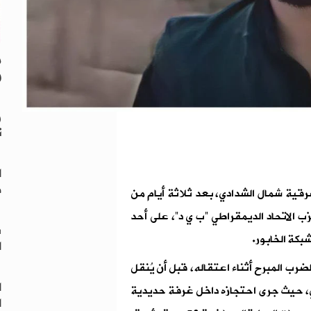
م
و
ر
ت
ا
ض
شرقية شمال الشدادي، بعد ثلاثة أيام من
 الاتحاد الديمقراطي “ب ي د”، على أحد
ش
بكة الخابور.
ا
ب المبرح أثناء اعتقاله، قبل أن يُنقل
ا
، حيث جرى احتجازه داخل غرفة حديدية
ا