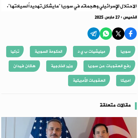
الاحتلال الإسرائيلي وهجماته في سوريا "ما يشكل تهديداً لسيادتها".
الخميس : 27 مارس 2025
سوريا
ميليشيات ب ي د
الحكومة السورية
تركيا
رفع العقوبات عن سوريا
وزير الخارجية
هاكان فيدان
امريكا
العقوبات الأمريكية
مقالات متعلقة