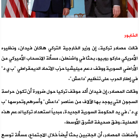
الخابور
قالت مصادر تركية، إن وزير الخارجية التركي هاكان فيدان، ونظيره
الأمريكي ماركو روبيو، بحثا في واشنطن، مسألة الانسحاب الأميركي من
الأراضي السورية ووقف دعم ميليشيا حزب الاتحاد الديمقراطي "ب ي د"
في إطار الحرب على تنظيم "داعش".
وقالت المصادر، إن فيدان أكد موقف تركيا حول ضرورة أن تكون حراسة
السجون التي يوجد بها الآلاف من عناصر "داعش" وأسرهم وتحرسها "ب
ي د"، في يد الحكومة السورية الجديدة، مبدياً استعداد تركيا لدعم هذه
العملية، وفق صحيفة الشرق الأوسط.
وأضافت المصادر، أن الجانبين بحثا أيضاً خلال الاجتماع، مسألة توسع