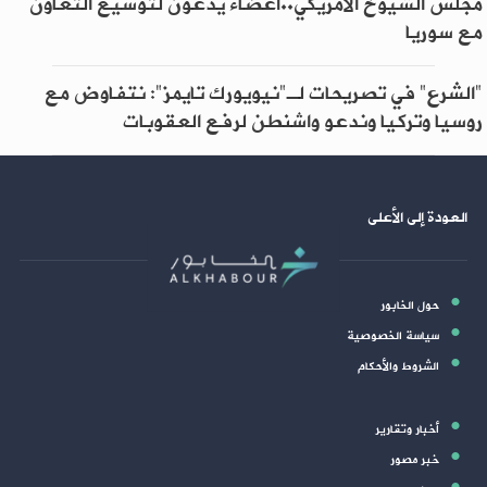
مجلس الشيوخ الأمريكي..أعضاء يدعون لتوسيع التعاون
مع سوريا
"الشرع" في تصريحات لـ"نيويورك تايمز": نتفاوض مع
روسيا وتركيا وندعو واشنطن لرفع العقوبات
العودة إلى الأعلى
حول الخابور
سياسة الخصوصية
الشروط والأحكام
أخبار وتقارير
خبر مصور