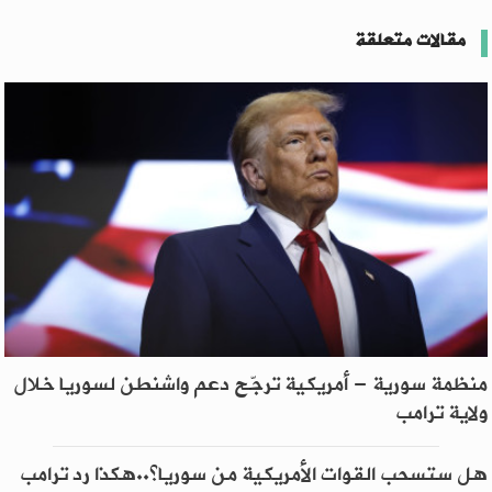
مقالات متعلقة
منظمة سورية - أمريكية ترجّح دعم واشنطن لسوريا خلال
ولاية ترامب
هل ستسحب القوات الأمريكية من سوريا؟..هكذا رد ترامب