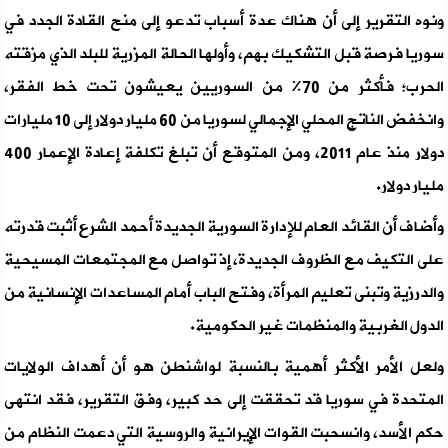
ونوه التقرير إلى أن هناك عدة أسباب تدعو إلى منح القادة الجدد في
سوريا فرصة قبل التشكيك بهم، وأولها الحالة المزرية للبلد الذي مزقته
الحرب؛ فأكثر من 70% من السوريين يعيشون تحت خط الفقر،
وانخفض الناتج المحلي الإجمالي لسوريا من 60 مليار دولار إلى 10 مليارات
دولار منذ عام 2011، ومن المتوقع أن تبلغ تكلفة إعادة الإعمار 400
مليار دولار.
وأضاف أن القائد العام للإدارة السورية الجديدة أحمد الشرع أثبت قدرته
على التكيف مع الظروف الجديدة، إذ تواصل مع المجتمعات المسيحية
والدرزية وتبنى تعليم المرأة، وفتح الباب أمام المساعدات الإنسانية من
الدول الغربية والمنظمات غير الحكومية.
ولعل الأمر الأكثر أهمية بالنسبة لواشنطن هو أن أهداف الولايات
المتحدة في سوريا قد تحققت إلى حد كبير، وفق التقرير، فقد انتهى
حكم الأسد، وانسحبت القوات الإيرانية والروسية التي دعمت النظام من