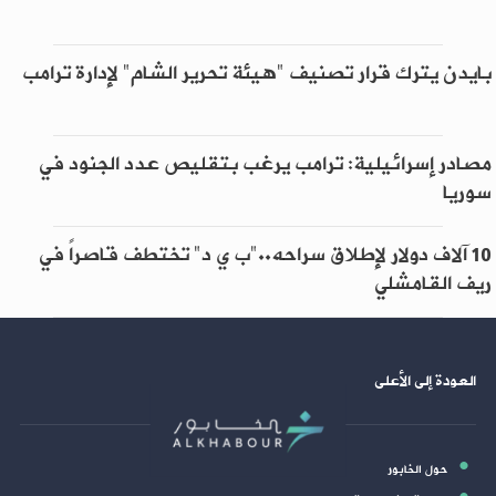
بايدن يترك قرار تصنيف "هيئة تحرير الشام" لإدارة ترامب
مصادر إسرائيلية: ترامب يرغب بتقليص عدد الجنود في
سوريا
10 آلاف دولار لإطلاق سراحه.."ب ي د" تختطف قاصراً في
ريف القامشلي
العودة إلى الأعلى
حول الخابور