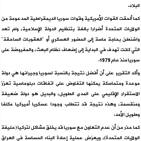
البلاد.
كما ألحقت القوات الأمريكية وقوات سوريا الديمقراطية المدعومة من
الولايات المتحدة أضرارا بالغة بتنظيم الدولة الإسلامية، ولم تعد
واشنطن بحاجة ماسة إلى الحضور العسكري أو "العقوبات الساحقة"
التي كانت تهدف في البداية إلى إضعاف نظام البعث، والمفروضة على
سوريا منذ عام 1979.
وأكد التقرير على أن أفضل نتيجة بالنسبة لسوريا وجيرانها هي دولة
موحدة ومتماسكة يمكنها التفاوض على اتفاقات دبلوماسية تعزز
الاستقرار الإقليمي على المدى الطويل، والبديل هو دولة ضعيفة
ومنقسمة، وهذه نتيجة قد تتطلب وجودا عسكريا أميركيا مكلفا
وطويل الأمد.
كما حذر من أن عدم التعاون مع سوريا قد يخلق مشاكل لتركيا (حليفة
الولايات المتحدة)، ويعرّض عملية إعادة البناء الحساسة في العراق