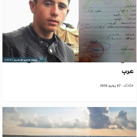
"ب ي " تختطف طغلا وتجنده بصفوفها في عين
عرب
الثلاثاء : 07 يوليو 2020