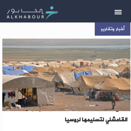
أخبار وتقارير
"ب ي د" تنقل 11 عائلة من مخيم "روج" إلى
القامشلي لتسليمها لروسيا