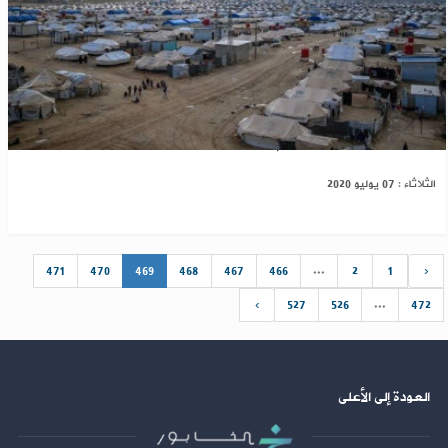
وفاة طفلين بمخيم الهول شرق الحسكة
الثلاثاء : 07 يوليو 2020
471
470
469
468
467
466
...
2
1
‹
›
527
526
...
472
العودة إلى الأعلى